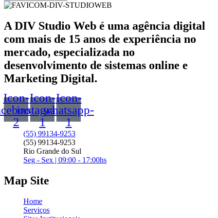
A
DIV Studio Web
é uma agência digital
com mais de 15 anos de experiência no
mercado, especializada no
desenvolvimento de sistemas online e
Marketing Digital.
Icon-
Icon-
Icon-
acebook-
instagram-
whatsapp-
2
1
1
(55) 99134-9253
(55) 99134-9253
Rio Grande do Sul
Seg - Sex | 09:00 - 17:00hs
Map Site
Home
Serviços