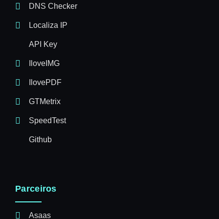
DNS Checker
Localiza IP
API Key
IloveIMG
IlovePDF
GTMetrix
SpeedTest
Github
Parceiros
Asaas